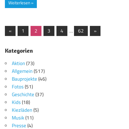
Weiterlesen
Seitennummerierung
Vorherige
Nächste
«
1
2
3
4
…
62
»
Beiträge
Beiträge
der
Kategorien
Beiträge
Aktion
(73)
Allgemein
(517)
Bauprojekte
(46)
Fotos
(51)
Geschichte
(37)
Kids
(18)
Kiezläden
(5)
Musik
(11)
Presse
(4)