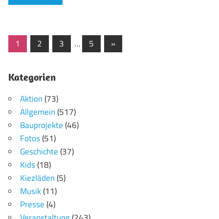
Seitennummerierung
Nächste
1
2
3
…
5
»
Beiträge
der
Kategorien
Beiträge
Aktion
(73)
Allgemein
(517)
Bauprojekte
(46)
Fotos
(51)
Geschichte
(37)
Kids
(18)
Kiezläden
(5)
Musik
(11)
Presse
(4)
Veranstaltung
(243)