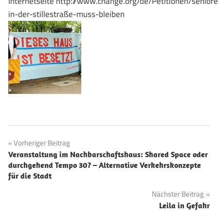
Internetseite http://www.change.org/de/Petitionen/seniore
in-der-stillestraße-muss-bleiben
Beitragsnavigation
Vorheriger Beitrag
Veranstaltung im Nachbarschaftshaus: Shared Space oder
durchgehend Tempo 30? – Alternative Verkehrskonzepte
für die Stadt
Nächster Beitrag
Leila in Gefahr