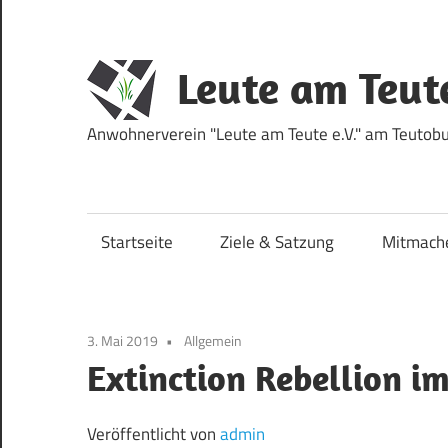
Zum
Inhalt
springen
Leute am Teut
Anwohnerverein "Leute am Teute e.V." am Teutobur
Startseite
Ziele & Satzung
Mitmach
3. Mai 2019
Allgemein
Extinction Rebellion i
Veröffentlicht von
admin