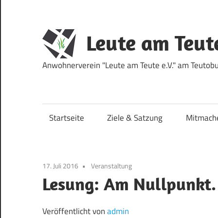
Zum
Inhalt
springen
Leute am Teut
Anwohnerverein "Leute am Teute e.V." am Teutobur
Startseite
Ziele & Satzung
Mitmach
17. Juli 2016
Veranstaltung
Lesung: Am Nullpunkt.
Veröffentlicht von
admin