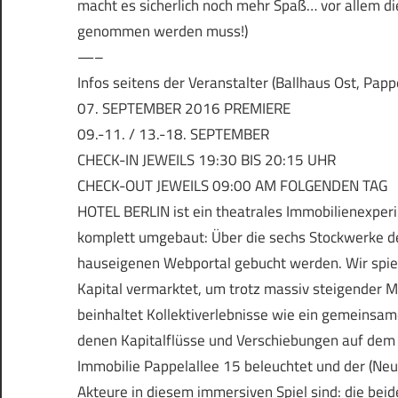
macht es sicherlich noch mehr Spaß… vor allem di
genommen werden muss!)
—–
Infos seitens der Veranstalter (Ballhaus Ost, Pappe
07. SEPTEMBER 2016 PREMIERE
09.-11. / 13.-18. SEPTEMBER
CHECK-IN JEWEILS 19:30 BIS 20:15 UHR
CHECK-OUT JEWEILS 09:00 AM FOLGENDEN TAG
HOTEL BERLIN ist ein theatrales Immobilienexper
komplett umgebaut: Über die sechs Stockwerke de
hauseigenen Webportal gebucht werden. Wir spiele
Kapital vermarktet, um trotz massiv steigender 
beinhaltet Kollektiverlebnisse wie ein gemeinsam
denen Kapitalflüsse und Verschiebungen auf dem 
Immobilie Pappelallee 15 beleuchtet und der (N
Akteure in diesem immersiven Spiel sind: die beide