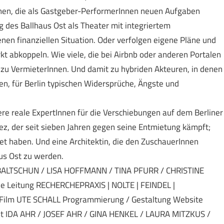
nen, die als Gastgeber-PerformerInnen neuen Aufgaben
 des Ballhaus Ost als Theater mit integriertem
en finanziellen Situation. Oder verfolgen eigene Pläne und
t abkoppeln. Wie viele, die bei Airbnb oder anderen Portalen
u VermieterInnen. Und damit zu hybriden Akteuren, in denen
en, für Berlin typischen Widersprüche, Ängste und
e reale ExpertInnen für die Verschiebungen auf dem Berliner
ez, der seit sieben Jahren gegen seine Entmietung kämpft;
tet haben. Und eine Architektin, die den ZuschauerInnen
aus Ost zu werden.
ALTSCHUN / LISA HOFFMANN / TINA PFURR / CHRISTINE
 Leitung RECHERCHEPRAXIS | NOLTE | FEINDEL |
lm UTE SCHALL Programmierung / Gestaltung Website
 IDA AHR / JOSEF AHR / GINA HENKEL / LAURA MITZKUS /