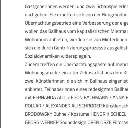
GastgeberInnen werden; und zwei SchauspielerIn
nachgehen. Sie erhoffen sich von der Neugründung
Übernachtungsbetrieb eine Verbesserung der eigen
wollen das Ballhaus vom kapitalistischen Mietmark
Wohnraum anbieten, werden sie von MieterInnen z
sich die durch Gentrifizierungsprozesse ausgelöst
Sozialdynamiken widerspiegeln.
Zudem treffen die Übernachtungsgäste auf mehrer
Wohnungsmarkt: ein alter Zirkusartist aus dem Ki
zwei Künstlerinnen, die sich im Ballhaus eingenis
anbietet, TeilhaberInnen eines redesignten Ballh
mit FERNANDA ALOI / EGON BACHMANN / ANNA B
ROLLAR / ALEXANDER ALI SCHRÖDER Künstlerische
BRODOWSKY Bühne / Kostüme HENDRIK SCHEEL Fi
GEORG WERNER Sounddesign OREN ORZE Filmcast