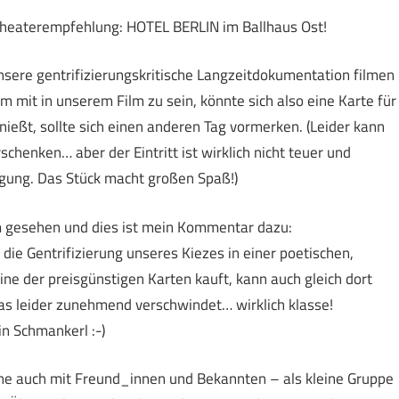
 Theaterempfehlung: HOTEL BERLIN im Ballhaus Ost!
unsere gentrifizierungskritische Langzeitdokumentation filmen
m mit in unserem Film zu sein, könnte sich also eine Karte für
nießt, sollte sich einen anderen Tag vormerken. (Leider kann
henken… aber der Eintritt ist wirklich nicht teuer und
egung. Das Stück macht großen Spaß!)
um gesehen und dies ist mein Kommentar dazu:
die Gentrifizierung unseres Kiezes in einer poetischen,
ne der preisgünstigen Karten kauft, kann auch gleich dort
 das leider zunehmend verschwindet… wirklich klasse!
in Schmankerl :-)
rne auch mit Freund_innen und Bekannten – als kleine Gruppe