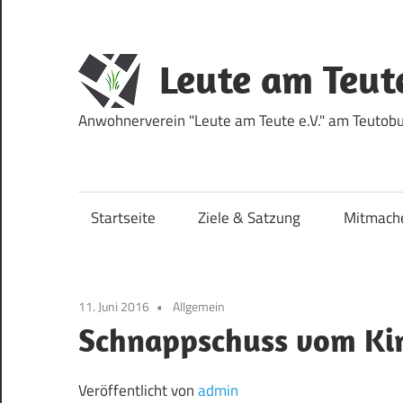
Zum
Inhalt
springen
Leute am Teut
Anwohnerverein "Leute am Teute e.V." am Teutobur
Startseite
Ziele & Satzung
Mitmach
11. Juni 2016
Allgemein
Schnappschuss vom Ki
Veröffentlicht von
admin