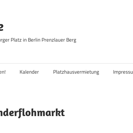
e
ger Platz in Berlin Prenzlauer Berg
en!
Kalender
Platzhausvermietung
Impress
nderflohmarkt