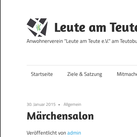
Zum
Inhalt
springen
Leute am Teut
Anwohnerverein "Leute am Teute e.V." am Teutobur
Startseite
Ziele & Satzung
Mitmach
30. Januar 2015
Allgemein
Märchensalon
Veröffentlicht von
admin