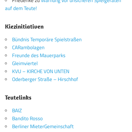
Friederike
zu
Warnung vor unsicheren Spielgeräten
auf dem Teute!
Kiezinitiativen
Bündnis Temporäre Spielstraßen
CARambolagen
Freunde des Mauerparks
Gleimviertel
KVU – KIRCHE VON UNTEN
Oderberger Straße – Hirschhof
Teutelinks
BAIZ
Bandito Rosso
Berliner MieterGemeinschaft