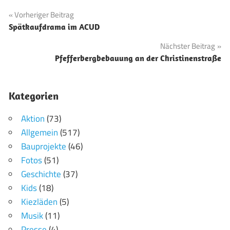
Beitragsnavigation
Vorheriger Beitrag
Spätkaufdrama im ACUD
Nächster Beitrag
Pfefferbergbebauung an der Christinenstraße
Kategorien
Aktion
(73)
Allgemein
(517)
Bauprojekte
(46)
Fotos
(51)
Geschichte
(37)
Kids
(18)
Kiezläden
(5)
Musik
(11)
Presse
(4)