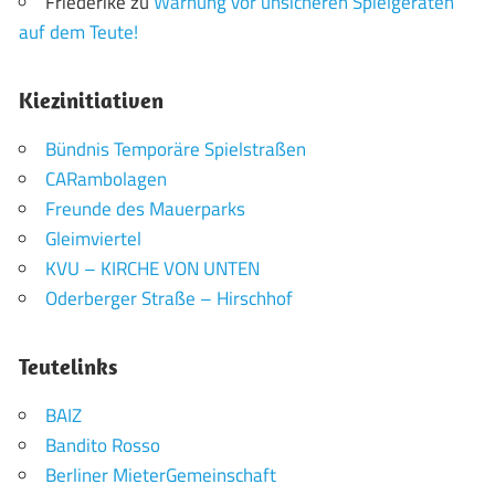
Friederike
zu
Warnung vor unsicheren Spielgeräten
auf dem Teute!
Kiezinitiativen
Bündnis Temporäre Spielstraßen
CARambolagen
Freunde des Mauerparks
Gleimviertel
KVU – KIRCHE VON UNTEN
Oderberger Straße – Hirschhof
Teutelinks
BAIZ
Bandito Rosso
Berliner MieterGemeinschaft