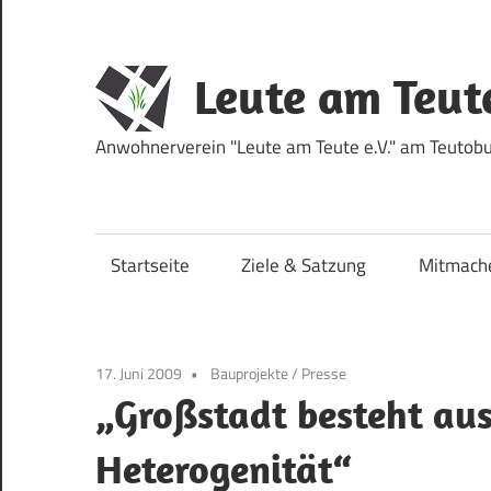
Zum
Inhalt
springen
Leute am Teut
Anwohnerverein "Leute am Teute e.V." am Teutobur
Startseite
Ziele & Satzung
Mitmach
17. Juni 2009
Bauprojekte
/
Presse
„Großstadt besteht aus
Heterogenität“