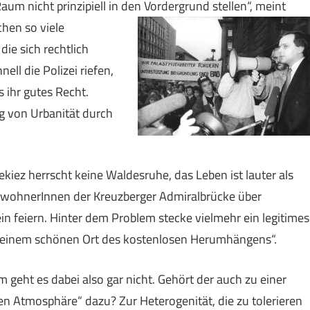
Raum nicht prinzipiell in den Vordergrund stellen“, meint
chen so viele
ie sich rechtlich
ll die Polizei riefen,
s ihr gutes Recht.
ng von Urbanität durch
ekiez herrscht keine Waldesruhe, das Leben ist lauter als
AnwohnerInnen der Kreuzberger Admiralbrücke über
nein feiern. Hinter dem Problem stecke vielmehr ein legitimes
an einem schönen Ort des kostenlosen Herumhängens“.
 geht es dabei also gar nicht. Gehört der auch zu einer
gen Atmosphäre“ dazu? Zur Heterogenität, die zu tolerieren