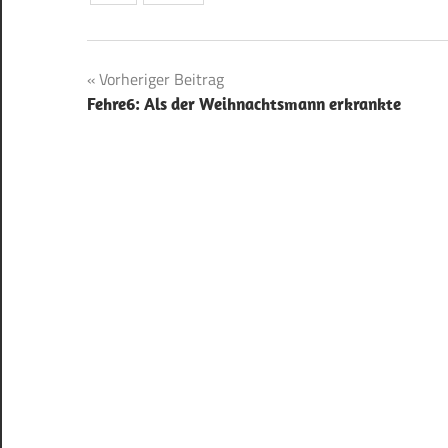
Beitragsnavigation
Vorheriger Beitrag
Fehre6: Als der Weihnachtsmann erkrankte