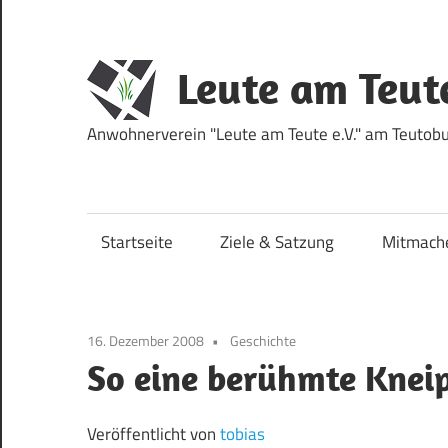
Zum
Inhalt
springen
Leute am Teut
Anwohnerverein "Leute am Teute e.V." am Teutobur
Startseite
Ziele & Satzung
Mitmach
16. Dezember 2008
Geschichte
So eine berühmte Knei
Veröffentlicht von
tobias