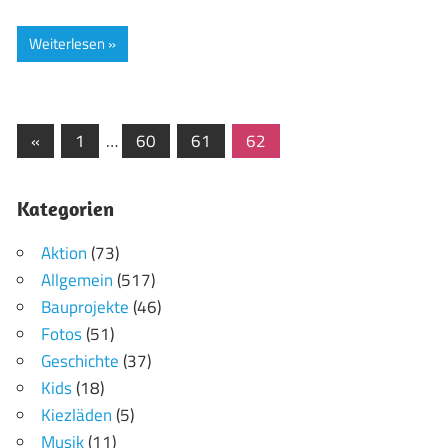
Weiterlesen
Seitennummerierung
Vorherige
«
1
…
60
61
62
Beiträge
der
Kategorien
Beiträge
Aktion
(73)
Allgemein
(517)
Bauprojekte
(46)
Fotos
(51)
Geschichte
(37)
Kids
(18)
Kiezläden
(5)
Musik
(11)